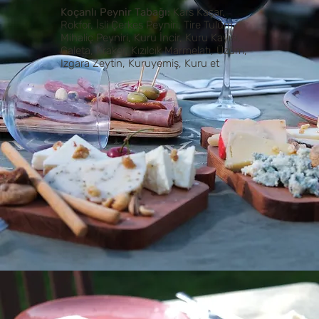
Koçanlı Peynir Tabağı:
Kars Kaşar,
Rokfor, İsli Çerkes Peyniri, Tire Tulum,
Mihaliç Peyniri, Kuru İncir, Kuru Kayısı,
Galeta, Kraker, Kızılcık Marmelatı, Üzüm,
Izgara Zeytin, Kuruyemiş, Kuru et