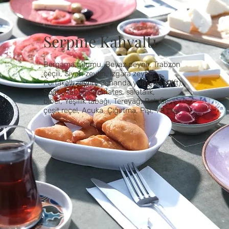
Serpme Kahvaltı
Bergama tulumu, Beyaz peynir, Trabzon
çeçili, Siyah zeytin, Izgara zeytin,
Portakallı zeytin, Sahanda yumurta (Çift),
Söğüş tabağı; domates, salatalık,
biber, Yeşillik tabağı, Tereyağ, Bal, Üç
çeşit reçel, Acuka, Çığırtma, Pişi, 1 lt çay.