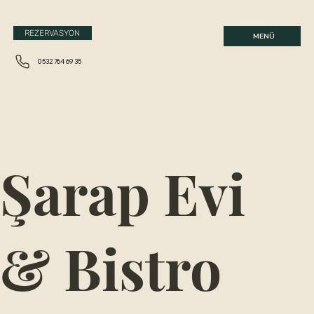
REZERVASYON
MENÜ
0532 764 69 35
Şarap Evi
& Bistro