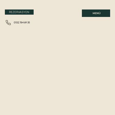
REZERVASYON
MENÜ
0532 764 69 35